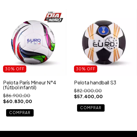
30
%
OFF
30
%
OFF
Pelota París Mineur N°4
Pelota handball S3
(fútbol infantil)
$82.000,00
$86.900,00
$57.400,00
$60.830,00