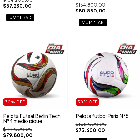
$134.800,00
$87.230,00
$80.880,00
30
%
OFF
30
%
OFF
Pelota Futsal Berlín Tech
Pelota fútbol París N°5
N°4 medio pique
$108.000,00
$114.000,00
$75.600,00
$79.800,00