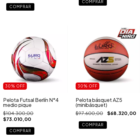
30
%
OFF
30
%
OFF
Pelota Futsal Berlín N°4
Pelota básquet AZ5
medio pique
(minibásquet)
$104.300,00
$97.600,00
$68.320,00
$73.010,00