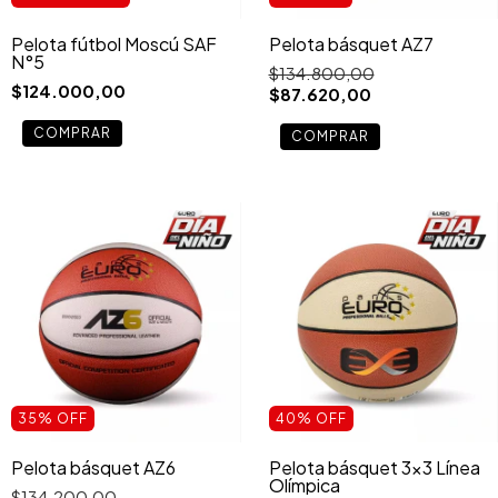
Pelota fútbol Moscú SAF
Pelota básquet AZ7
N°5
$134.800,00
$124.000,00
$87.620,00
35
%
OFF
40
%
OFF
Pelota básquet AZ6
Pelota básquet 3×3 Línea
Olímpica
$134.200,00